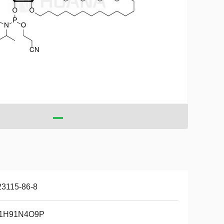
23115-86-8
1H91N4O9P