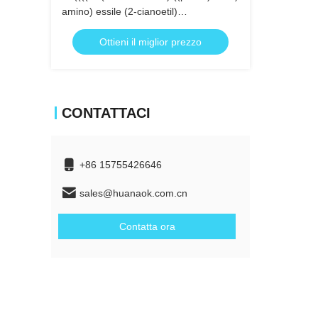
amino) essile (2-cianoetil)
diisopropilfosforamidite
Ottieni il miglior prezzo
CONTATTACI
+86 15755426646
sales@huanaok.com.cn
Contatta ora