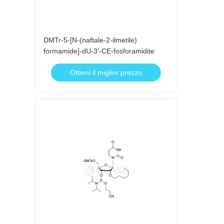
DMTr-5-[N-(naftale-2-ilmetile)
formamide]-dU-3'-CE-fosforamidite
Ottieni il miglior prezzo