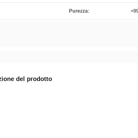
Purezza:
>9
zione del prodotto