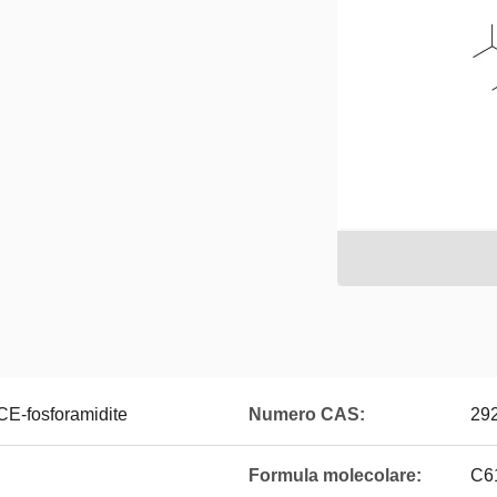
CE-fosforamidite
Numero CAS:
29
Formula molecolare:
C6