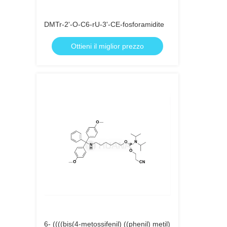
DMTr-2'-O-C6-rU-3'-CE-fosforamidite
Ottieni il miglior prezzo
6- ((((bis(4-metossifenil) ((phenil) metil)