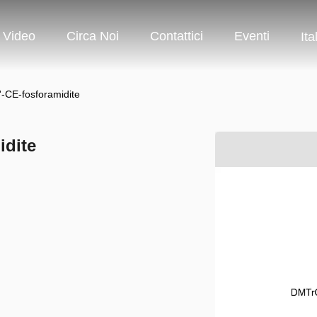
Video
Circa Noi
Contattici
Eventi
Ita
-CE-fosforamidite
idite