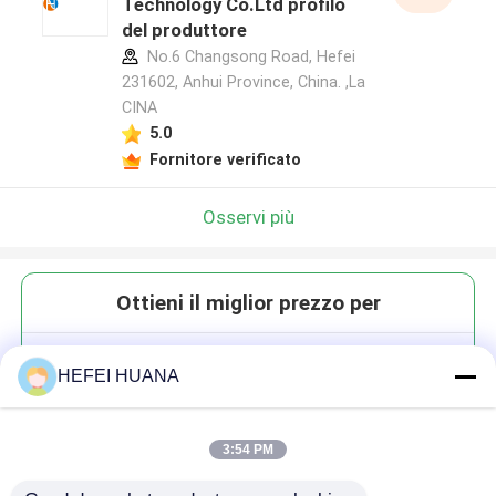
Technology Co.Ltd profilo
del produttore
No.6 Changsong Road, Hefei
231602, Anhui Province, China. ,La
CINA
5.0
Fornitore verificato
Osservi più
Ottieni il miglior prezzo per
2'-F-m7GMP 100mM Soluzione
HEFEI HUANA
di ammonio
3:54 PM