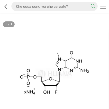
1
/
1