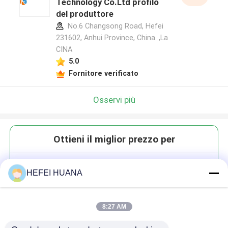
Technology Co.Ltd profilo
del produttore
No.6 Changsong Road, Hefei
231602, Anhui Province, China. ,La
CINA
5.0
Fornitore verificato
Osservi più
Ottieni il miglior prezzo per
Cy5 fosforamidite
HEFEI HUANA
8:27 AM