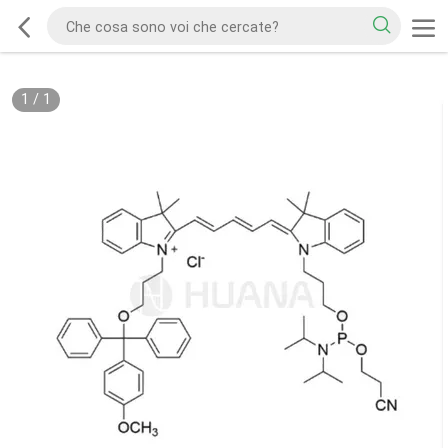
1
/
1