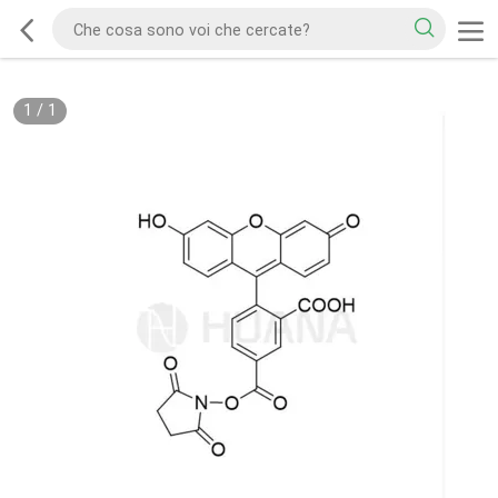
1
/
1