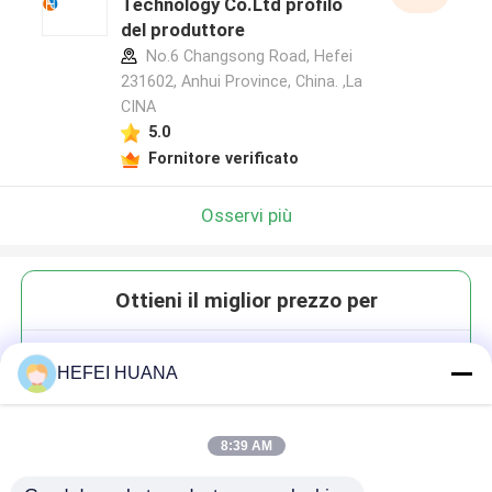
Technology Co.Ltd profilo
del produttore
No.6 Changsong Road, Hefei
231602, Anhui Province, China. ,La
CINA
5.0
Fornitore verificato
Osservi più
Ottieni il miglior prezzo per
5-FAM, SE
HEFEI HUANA
8:39 AM