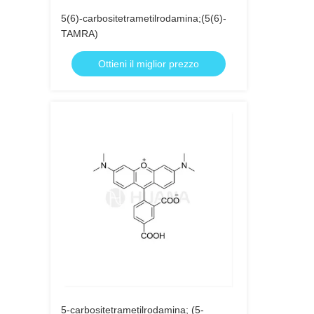
5(6)-carbositetrametilrodamina;(5(6)-
TAMRA)
Ottieni il miglior prezzo
5-carbositetrametilrodamina; (5-