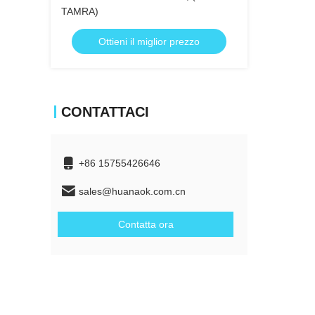
TAMRA)
Ottieni il miglior prezzo
CONTATTACI
+86 15755426646
sales@huanaok.com.cn
Contatta ora