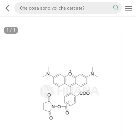
1
/
1