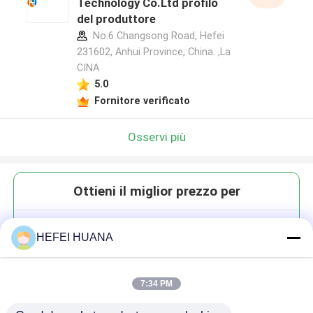
Technology Co.Ltd profilo
del produttore
No.6 Changsong Road, Hefei
231602, Anhui Province, China. ,La
CINA
5.0
Fornitore verificato
Osservi più
Ottieni il miglior prezzo per
5(6)-
HEFEI HUANA
Carboxitetrametilrhodamina
succinimidil estere; (5(6)-
TAMRA, SE
7:34 PM