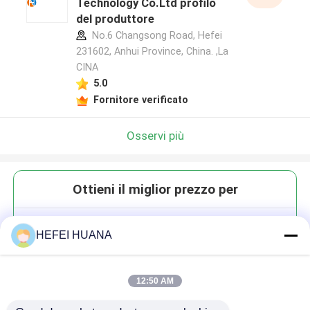
Technology Co.Ltd profilo
del produttore
No.6 Changsong Road, Hefei
231602, Anhui Province, China. ,La
CINA
5.0
Fornitore verificato
Osservi più
Ottieni il miglior prezzo per
6-Carbossi-X-rodamina; 6-ROX
HEFEI HUANA
12:50 AM