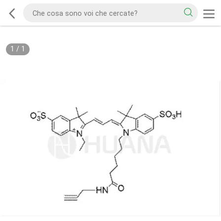
1
/
1