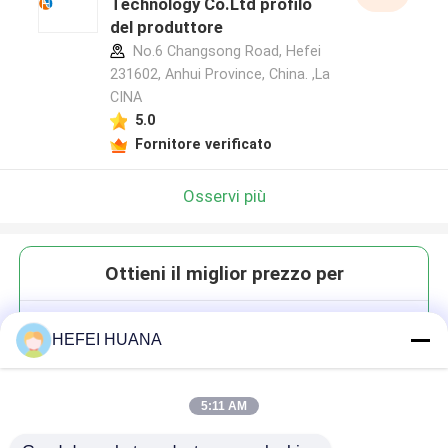
Technology Co.Ltd profilo
del produttore
No.6 Changsong Road, Hefei
231602, Anhui Province, China. ,La
CINA
5.0
Fornitore verificato
Osservi più
Ottieni il miglior prezzo per
Cy3-YNE
HEFEI HUANA
5:11 AM