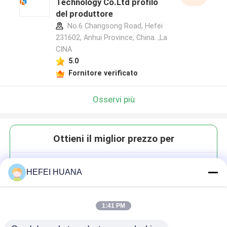
Technology Co.Ltd profilo
del produttore
No.6 Changsong Road, Hefei
231602, Anhui Province, China. ,La
CINA
5.0
Fornitore verificato
Osservi più
Ottieni il miglior prezzo per
CY7-N3
HEFEI HUANA
1:41 PM