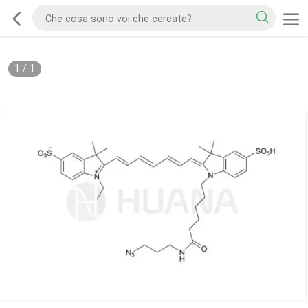
1
/
1