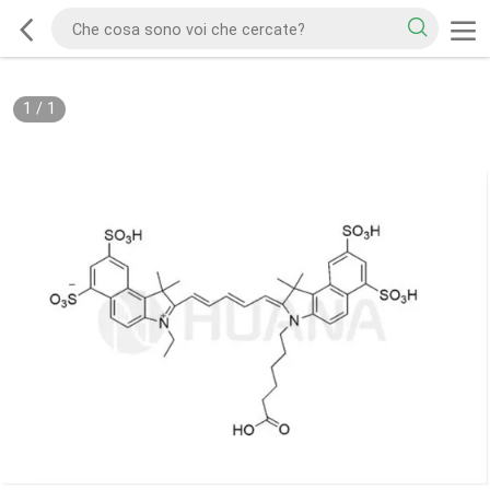
1
/
1