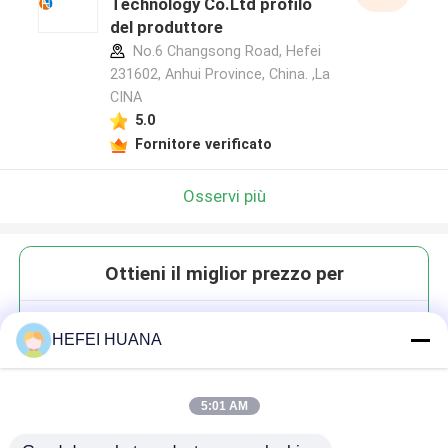
Technology Co.Ltd profilo
del produttore
No.6 Changsong Road, Hefei
231602, Anhui Province, China. ,La
CINA
5.0
Fornitore verificato
Osservi più
Ottieni il miglior prezzo per
Cy5.5
HEFEI HUANA
5:01 AM