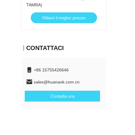
TAMRA)
Ottieni il miglior prezzo
CONTATTACI
+86 15755426646
sales@huanaok.com.cn
Contatta ora