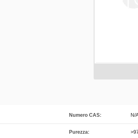
Numero CAS:
N/
Purezza:
>9