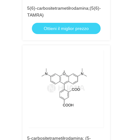
5(6)-carbositetrametilrodamina;(5(6)-
TAMRA)
Ottieni il miglior prezzo
5-carbositetrametilrodamina; (5-