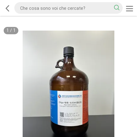
1
/
1