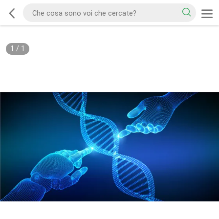
1
/
1