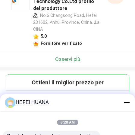
Technology Co.Ltd profilo
del produttore
No.6 Changsong Road, Hefei
231602, Anhui Province, China. ,La
CINA
5.0
Fornitore verificato
Osservi più
Ottieni il miglior prezzo per
Servizi su misura
HEFEI HUANA
8:28 AM