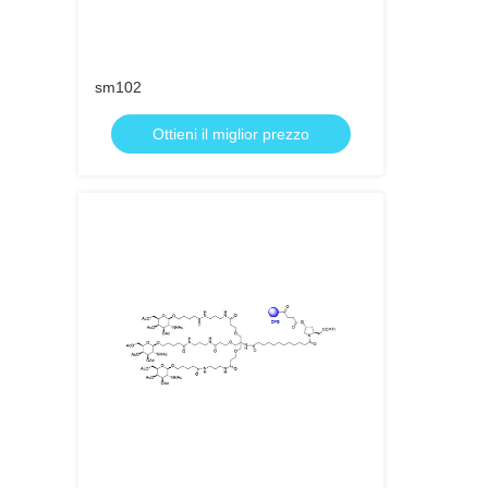
sm102
Ottieni il miglior prezzo