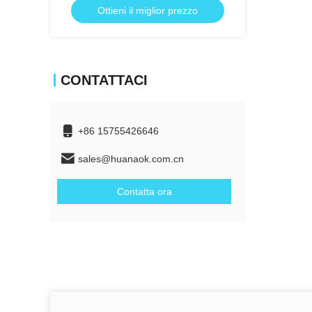
Ottieni il miglior prezzo
CONTATTACI
+86 15755426646
sales@huanaok.com.cn
Contatta ora