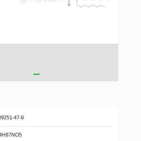
89251-47-6
4H87NO5