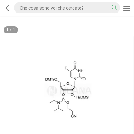
1
/
1