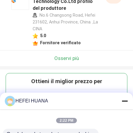
Technology Co.Ltd profilo
del produttore
No.6 Changsong Road, Hefei
231602, Anhui Province, China. ,La
CINA
5.0
Fornitore verificato
Osservi più
Ottieni il miglior prezzo per
DMTr-2'-O-TBDMS-5-F-rU-3'-
HEFEI HUANA
CE-Fosforamidite
2:22 PM