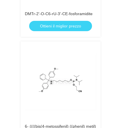
DMTr-2'-O-C6-rU-3'-CE-fosforamidite
Ottieni il miglior prezzo
6- ((((bis(4-metossifenil) ((phenil) metil)