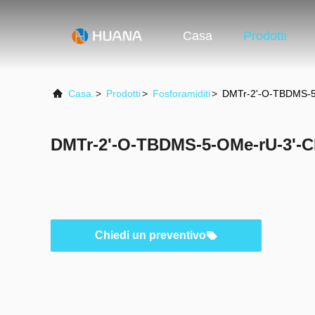
Casa
Prodotti
Casa.
>
Prodotti
>
Fosforamiditi
>
DMTr-2'-O-TBDMS-5-
DMTr-2'-O-TBDMS-5-OMe-rU-3'-C
Chiedi un preventivo