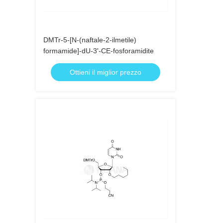
DMTr-5-[N-(naftale-2-ilmetile)
formamide]-dU-3'-CE-fosforamidite
Ottieni il miglior prezzo