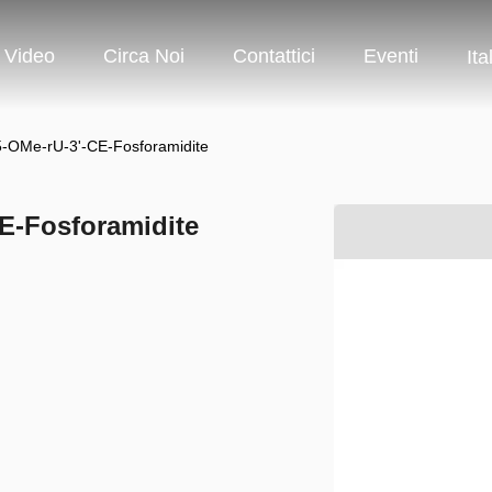
Video
Circa Noi
Contattici
Eventi
Ita
OMe-rU-3'-CE-Fosforamidite
E-Fosforamidite