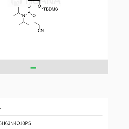
A
6H63N4O10PSi