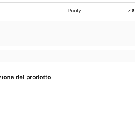
Purity:
>9
zione del prodotto