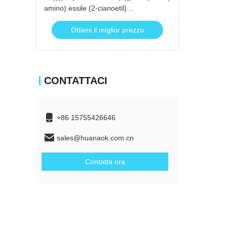
amino) essile (2-cianoetil)
diisopropilfosforamidite
Ottieni il miglior prezzo
CONTATTACI
+86 15755426646
sales@huanaok.com.cn
Contatta ora