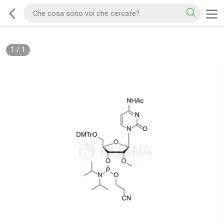
1
/
1