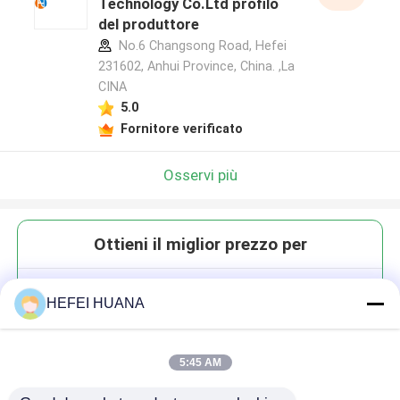
Technology Co.Ltd profilo
del produttore
No.6 Changsong Road, Hefei
231602, Anhui Province, China. ,La
CINA
5.0
Fornitore verificato
Osservi più
Ottieni il miglior prezzo per
DMTr-2'-O-Me-rC(Ac)-3'-CE-
HEFEI HUANA
Fosforamidite
5:45 AM