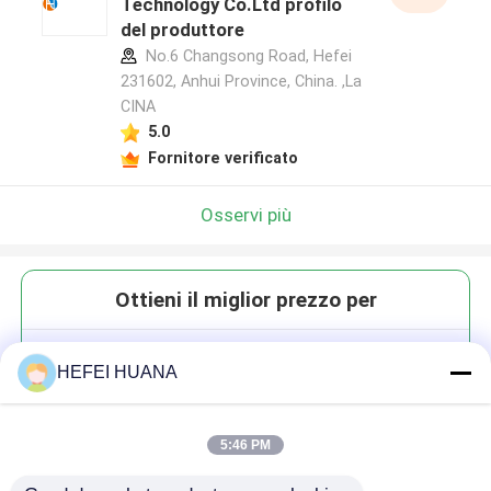
Technology Co.Ltd profilo
del produttore
No.6 Changsong Road, Hefei
231602, Anhui Province, China. ,La
CINA
5.0
Fornitore verificato
Osservi più
Ottieni il miglior prezzo per
3'-OMe-GMP
HEFEI HUANA
5:46 PM