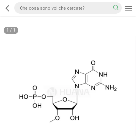
1
/
1