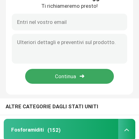
Ti richiameremo presto!
Circa noi
Giro della fabbrica
Controllo di qualità
Contattici
Notizie
ALTRE CATEGORIE DAGLI STATI UNITI
CASI
Fosforamiditi
(152)
Fosforamiditi