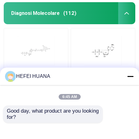
Diagnosi Molecolare
(112)
Fluoresceina-12-dUTP
DADP sale disodico
HEFEI HUANA
1mM Soluzione di
sodio
6:45 AM
Miglior prezzo
Miglior prezzo
Good day, what product are you looking 
for?
Contattaci
Contattaci