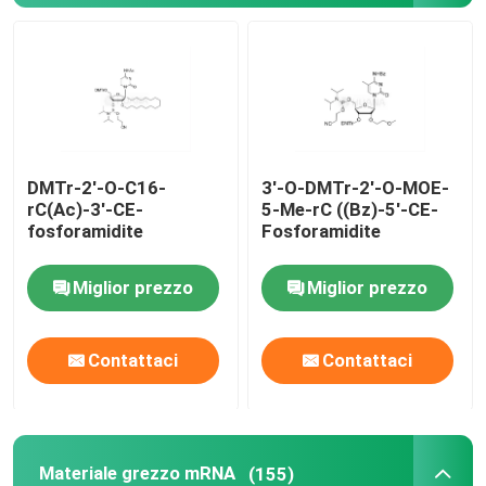
Materiale grezzo mRNA
Reagente di fosforo
DMTr-2'-O-C16-
3'-O-DMTr-2'-O-MOE-
Succinati
rC(Ac)-3'-CE-
5-Me-rC ((Bz)-5'-CE-
fosforamidite
Fosforamidite
Nucleosidi
Miglior prezzo
Miglior prezzo
Diagnosi Molecolare
Contattaci
Contattaci
Coloranti fluorescenti
Reagenti per la sintesi di oligo
Materiale grezzo mRNA
(155)