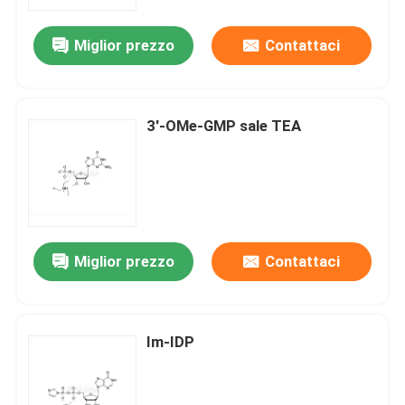
Miglior prezzo
Contattaci
Circa noi
Giro della fabbrica
3'-OMe-GMP sale TEA
Controllo di qualità
Contattici
Miglior prezzo
Contattaci
Notizie
CASI
Im-IDP
Fosforamiditi