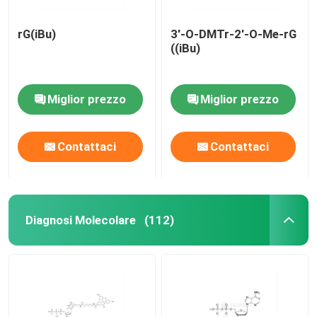
rG(iBu)
3'-O-DMTr-2'-O-Me-rG
((iBu)
Miglior prezzo
Miglior prezzo
Contattaci
Contattaci
Diagnosi Molecolare
(112)