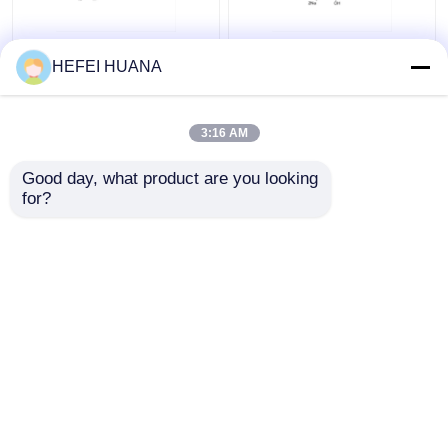
Fluoresceina-12-dUTP
DADP sale disodico
HEFEI HUANA
1mM Soluzione di
sodio
3:16 AM
Miglior prezzo
Miglior prezzo
Good day, what product are you looking 
for?
Contattaci
Contattaci
Osservi più
Casa
Circa noi
Contattaci
Desktop Site
Mappa del sito
Politica sulla privacy