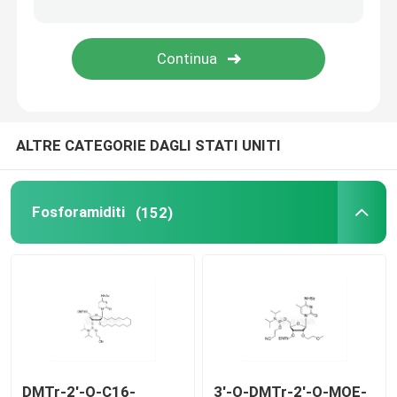
Delivery system
Servizio doganale
ALTRE CATEGORIE DAGLI STATI UNITI
Fosforamiditi
(152)
DMTr-2'-O-C16-
3'-O-DMTr-2'-O-MOE-