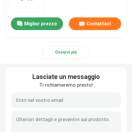
Materiale grezzo mRNA
Miglior prezzo
Contattaci
Reagente di fosforo
Osservi più
Succinati
Nucleosidi
Lasciate un messaggio
Ti richiameremo presto!
Diagnosi Molecolare
Coloranti fluorescenti
Reagenti per la sintesi di oligo