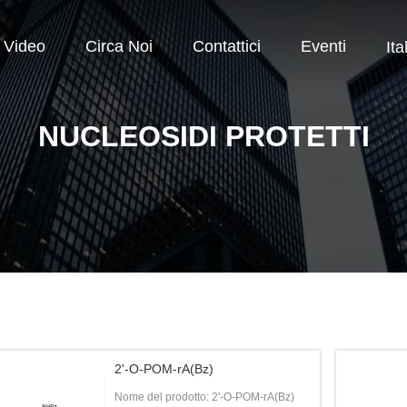
Video
Circa Noi
Contattici
Eventi
Ita
NUCLEOSIDI PROTETTI
2'-O-POM-rA(Bz)
Nome del prodotto: 2'-O-POM-rA(Bz)