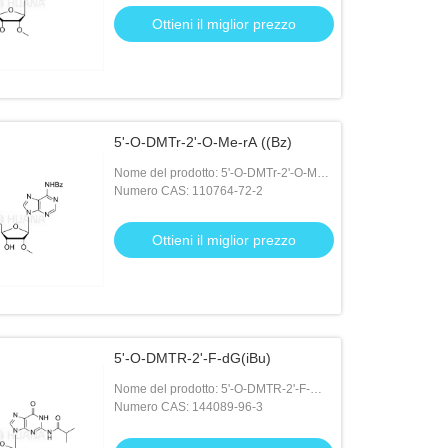
Ottieni il miglior prezzo
5'-O-DMTr-2'-O-Me-rA ((Bz)
Nome del prodotto: 5'-O-DMTr-2'-O-Me-
rA ((Bz)
Numero CAS: 110764-72-2
Ottieni il miglior prezzo
5'-O-DMTR-2'-F-dG(iBu)
Nome del prodotto: 5'-O-DMTR-2'-F-
dG(iBu)
Numero CAS: 144089-96-3