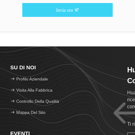
Invia ora
SU DI NOI
Hu
Profilo Aziendale
Co
Visita Alla Fabbrica
Hua
ric
Controllo Della Qualità
com
Mappa Del Sito
fos
Ti 
EVENTI