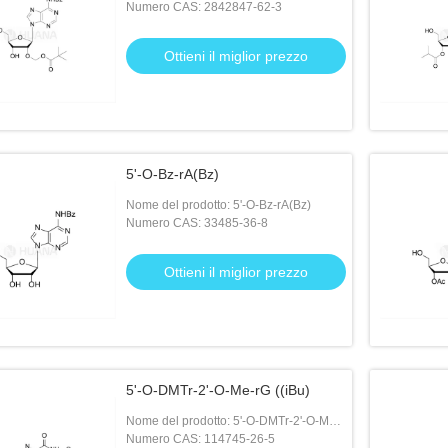
Numero CAS: 2842847-62-3
Ottieni il miglior prezzo
5'-O-Bz-rA(Bz)
Nome del prodotto: 5'-O-Bz-rA(Bz)
Numero CAS: 33485-36-8
Ottieni il miglior prezzo
5'-O-DMTr-2'-O-Me-rG ((iBu)
Nome del prodotto: 5'-O-DMTr-2'-O-Me-
rG ((iBu)
Numero CAS: 114745-26-5