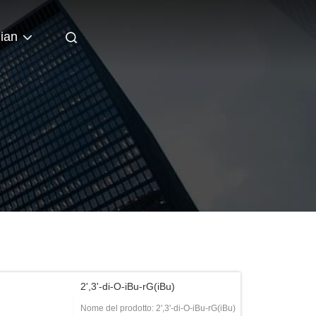
lian
2',3'-di-O-iBu-rG(iBu)
Nome del prodotto: 2',3'-di-O-iBu-rG(iBu)