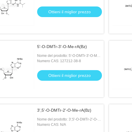
Ottieni il miglior prezzo
5'-O-DMTr-3'-O-Me-rA(Bz)
Nome del prodotto: 5'-O-DMTr-3'-O-Me-
rA(Bz)
Numero CAS: 127212-38-8
Ottieni il miglior prezzo
3',5'-O-DMTr-2'-O-Me-rA(Bz)
Nome del prodotto: 3',5'-O-DMTr-2'-O-
Me-rA(Bz)
Numero CAS: N/A