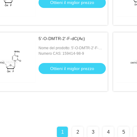
Ottieni il miglior prezzo
5'-O-DMTR-2'-F-dC(Ac)
Nome del prodotto: 5'-O-DMTR-2'-F-
dC(Ac)
Numero CAS: 159414-98-9
Ottieni il miglior prezzo
1
2
3
4
5