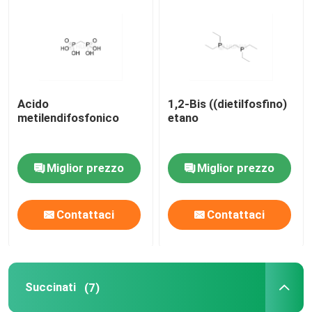
Materiale grezzo mRNA
Reagente di fosforo
Acido
1,2-Bis ((dietilfosfino)
metilendifosfonico
etano
Succinati
Miglior prezzo
Miglior prezzo
Nucleosidi
Diagnosi Molecolare
Contattaci
Contattaci
Coloranti fluorescenti
Succinati
(7)
Reagenti per la sintesi di oligo