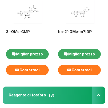
Circa noi
Giro della fabbrica
3'-OMe-GMP
Im-2'-OMe-m7IDP
Controllo di qualità
Miglior prezzo
Miglior prezzo
Contattici
Contattaci
Contattaci
Notizie
CASI
Reagente di fosforo
(8)
Fosforamiditi