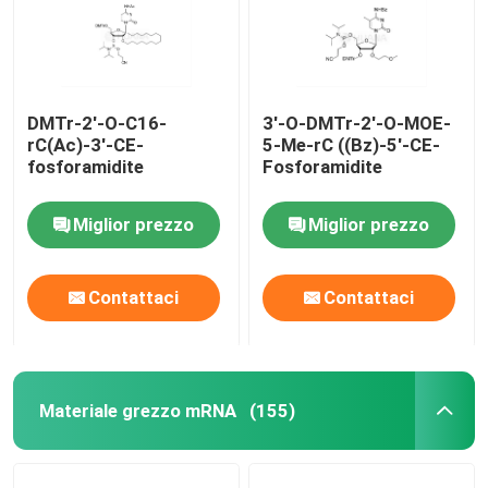
DMTr-2'-O-C16-
3'-O-DMTr-2'-O-MOE-
rC(Ac)-3'-CE-
5-Me-rC ((Bz)-5'-CE-
fosforamidite
Fosforamidite
Miglior prezzo
Miglior prezzo
Contattaci
Contattaci
Casa
Materiale grezzo mRNA
(155)
Prodotti
Video