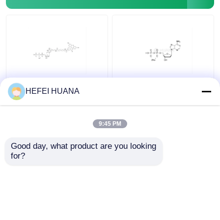
Fluoresceina-12-dUTP
DADP sale disodico
HEFEI HUANA
1mM Soluzione di
sodio
9:45 PM
Miglior prezzo
Miglior prezzo
Good day, what product are you looking 
for?
Contattaci
Contattaci
Osservi più