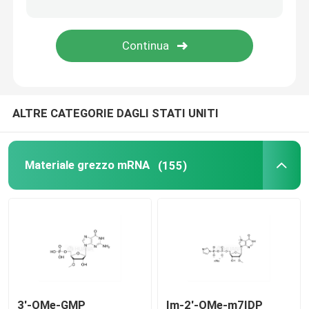
Delivery system
Servizio doganale
ALTRE CATEGORIE DAGLI STATI UNITI
Materiale grezzo mRNA
(155)
3'-OMe-GMP
Im-2'-OMe-m7IDP