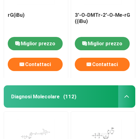
rG(iBu)
3'-O-DMTr-2'-O-Me-rG
((iBu)
Miglior prezzo
Miglior prezzo
Contattaci
Contattaci
Diagnosi Molecolare
(112)