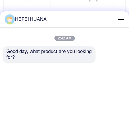
Fluoresceina-12-dUTP
DADP sale disodico
HEFEI HUANA
1mM Soluzione di
sodio
2:42 AM
Miglior prezzo
Miglior prezzo
Good day, what product are you looking 
for?
Contattaci
Contattaci
Osservi più
Casa
Circa noi
Contattaci
Desktop Site
Mappa del sito
Politica sulla privacy