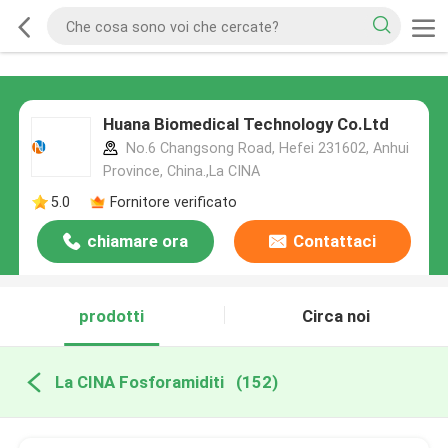
Huana Biomedical Technology Co.Ltd
No.6 Changsong Road, Hefei 231602, Anhui
Province, China.,La CINA
5.0
Fornitore verificato
chiamare ora
Contattaci
prodotti
Circa noi
La CINA Fosforamiditi
(152)