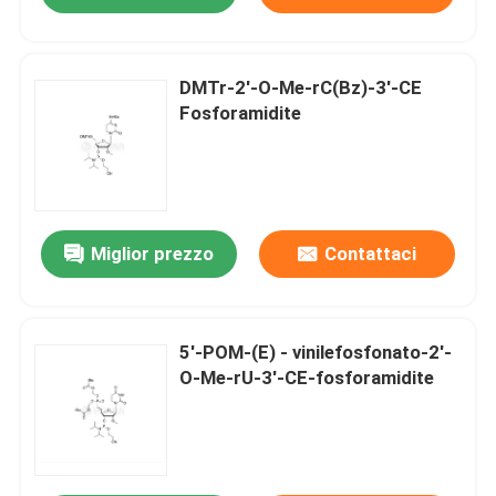
DMTr-2'-O-Me-rC(Bz)-3'-CE
Fosforamidite
Miglior prezzo
Contattaci
5'-POM-(E) - vinilefosfonato-2'-
O-Me-rU-3'-CE-fosforamidite