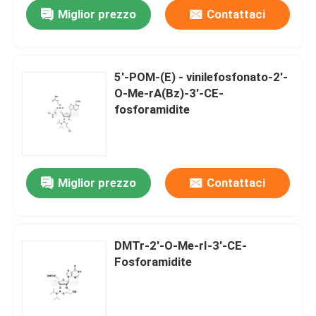
Miglior prezzo
Contattaci
5'-POM-(E) - vinilefosfonato-2'-
O-Me-rA(Bz)-3'-CE-
fosforamidite
Miglior prezzo
Contattaci
Casa
DMTr-2'-O-Me-rI-3'-CE-
Fosforamidite
Prodotti
Video