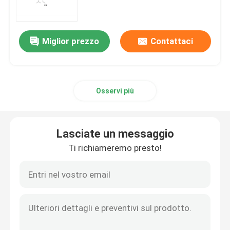
Materiale grezzo mRNA
Miglior prezzo
Contattaci
Reagente di fosforo
Osservi più
Succinati
Nucleosidi
Lasciate un messaggio
Ti richiameremo presto!
Diagnosi Molecolare
Coloranti fluorescenti
Reagenti per la sintesi di oligo