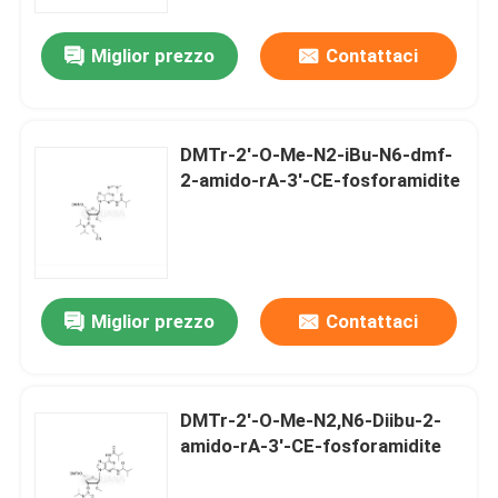
Miglior prezzo
Contattaci
Circa noi
Giro della fabbrica
DMTr-2'-O-Me-N2-iBu-N6-dmf-
2-amido-rA-3'-CE-fosforamidite
Controllo di qualità
Contattici
Miglior prezzo
Contattaci
Notizie
CASI
DMTr-2'-O-Me-N2,N6-Diibu-2-
amido-rA-3'-CE-fosforamidite
Fosforamiditi