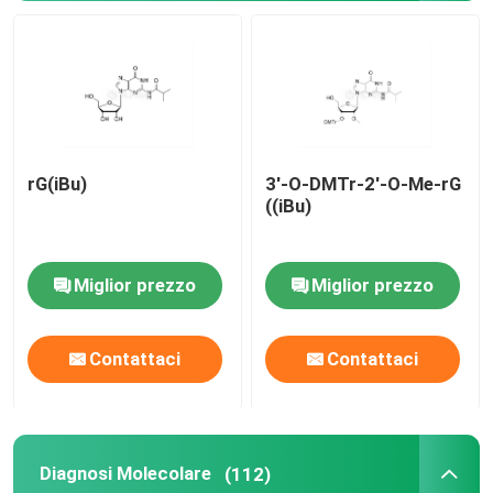
Delivery system
Servizio doganale
rG(iBu)
3'-O-DMTr-2'-O-Me-rG
((iBu)
Miglior prezzo
Miglior prezzo
Contattaci
Contattaci
Diagnosi Molecolare
(112)