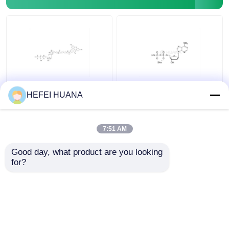
Fluoresceina-12-dUTP
DADP sale disodico
HEFEI HUANA
1mM Soluzione di
sodio
7:51 AM
Miglior prezzo
Miglior prezzo
Good day, what product are you looking 
for?
Contattaci
Contattaci
Osservi più