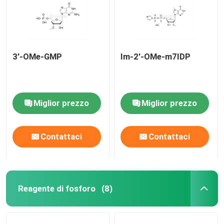
3'-OMe-GMP
Im-2'-OMe-m7IDP
Miglior prezzo
Miglior prezzo
Contattaci
Contattaci
Casa
Reagente di fosforo
(8)
Prodotti
Video