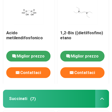
Circa noi
Giro della fabbrica
Acido
1,2-Bis ((dietilfosfino)
metilendifosfonico
etano
Controllo di qualità
Miglior prezzo
Miglior prezzo
Contattici
Contattaci
Contattaci
Notizie
CASI
Succinati
(7)
Fosforamiditi