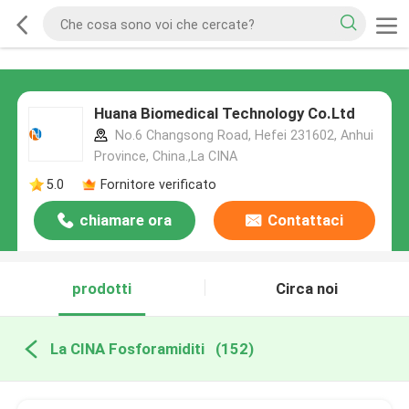
Huana Biomedical Technology Co.Ltd
No.6 Changsong Road, Hefei 231602, Anhui
Province, China.,La CINA
5.0
Fornitore verificato
chiamare ora
Contattaci
prodotti
Circa noi
La CINA Fosforamiditi
(152)