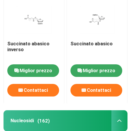
Materiale grezzo mRNA
Reagente di fosforo
Succinato abasico
Succinato abasico
inverso
Succinati
Miglior prezzo
Miglior prezzo
Nucleosidi
Diagnosi Molecolare
Contattaci
Contattaci
Coloranti fluorescenti
Nucleosidi
(162)
Reagenti per la sintesi di oligo